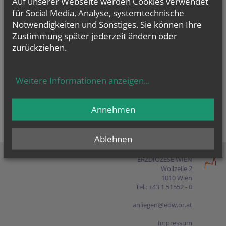
Auf unserer Webseite werden Cookies verwendet
Presse
für Social Media, Analyse, systemtechnische
Notwendigkeiten und Sonstiges. Sie können Ihre
Shop
Zustimmung später jederzeit ändern oder
zurückziehen.
EN
FR
ES
IT
PL
Weitere Informationen anzeigen
...
Annehmen
Ablehnen
ERZDIÖZESE WIEN
Wollzeile 2
1010 Wien
Tel.: +43 1 51552 - 0
anliegen@edw.or.at
Impressum