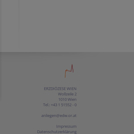
ERZDIÖZESE WIEN
Wollzeile 2
1010 Wien
Tel.: +43 1 51552 - 0
anliegen@edw.or.at
Impressum
Datenschutzerklärung