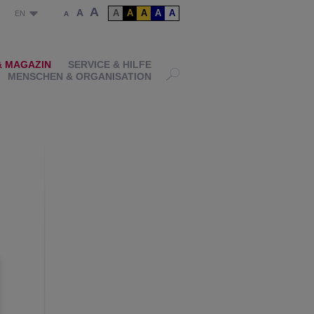
A
A
A
A
A
A
A
P
EN
A
& MAGAZIN
SERVICE & HILFE
MENSCHEN & ORGANISATION