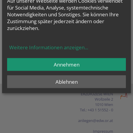
Auf unserer Webseite werden Cookies verwendet
Presse
für Social Media, Analyse, systemtechnische
Notwendigkeiten und Sonstiges. Sie können Ihre
Shop
Zustimmung später jederzeit ändern oder
zurückziehen.
EN
FR
ES
IT
PL
Weitere Informationen anzeigen
...
Annehmen
Ablehnen
ERZDIÖZESE WIEN
Wollzeile 2
1010 Wien
Tel.: +43 1 51552 - 0
anliegen@edw.or.at
Impressum