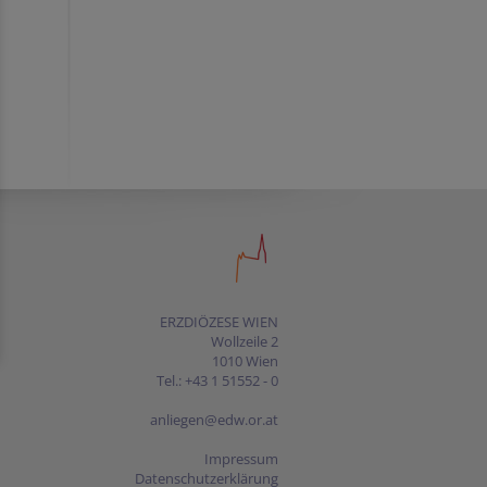
ERZDIÖZESE WIEN
Wollzeile 2
1010 Wien
Tel.: +43 1 51552 - 0
anliegen@edw.or.at
Impressum
Datenschutzerklärung