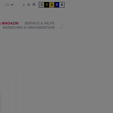
A
A
A
A
A
A
A
P
EN
A
& MAGAZIN
SERVICE & HILFE
MENSCHEN & ORGANISATION