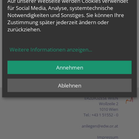
Auf unserer Webseite werden Cookies verwendet
Presse
für Social Media, Analyse, systemtechnische
Notwendigkeiten und Sonstiges. Sie können Ihre
Shop
Zustimmung später jederzeit ändern oder
zurückziehen.
EN
FR
ES
IT
PL
Weitere Informationen anzeigen
...
Annehmen
Ablehnen
ERZDIÖZESE WIEN
Wollzeile 2
1010 Wien
Tel.: +43 1 51552 - 0
anliegen@edw.or.at
Impressum