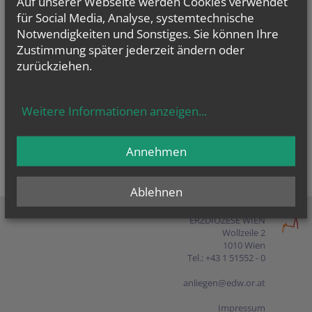
Auf unserer Webseite werden Cookies verwendet
Presse
für Social Media, Analyse, systemtechnische
Notwendigkeiten und Sonstiges. Sie können Ihre
Shop
Zustimmung später jederzeit ändern oder
zurückziehen.
EN
FR
ES
IT
PL
Weitere Informationen anzeigen
...
Annehmen
Ablehnen
ERZDIÖZESE WIEN
Wollzeile 2
1010 Wien
Tel.: +43 1 51552 - 0
anliegen@edw.or.at
Impressum