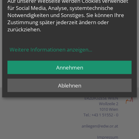
Auf unserer Webseite werden Cookies verwendet
Presse
für Social Media, Analyse, systemtechnische
Notwendigkeiten und Sonstiges. Sie können Ihre
Shop
Zustimmung später jederzeit ändern oder
zurückziehen.
EN
FR
ES
IT
PL
Weitere Informationen anzeigen
...
Annehmen
Ablehnen
ERZDIÖZESE WIEN
Wollzeile 2
1010 Wien
Tel.: +43 1 51552 - 0
anliegen@edw.or.at
Impressum