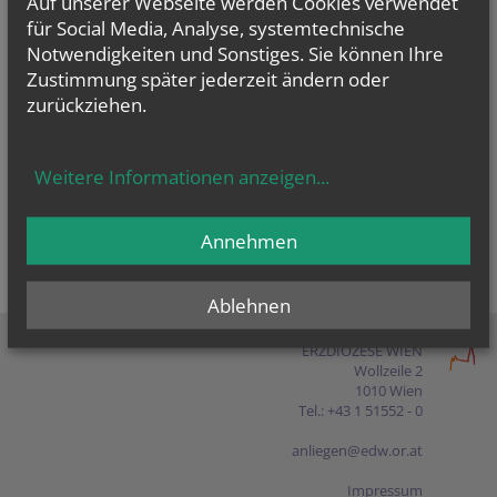
Auf unserer Webseite werden Cookies verwendet
Presse
für Social Media, Analyse, systemtechnische
Notwendigkeiten und Sonstiges. Sie können Ihre
Shop
Zustimmung später jederzeit ändern oder
zurückziehen.
EN
FR
ES
IT
PL
Weitere Informationen anzeigen
...
Annehmen
Ablehnen
ERZDIÖZESE WIEN
Wollzeile 2
1010 Wien
Tel.: +43 1 51552 - 0
anliegen@edw.or.at
Impressum