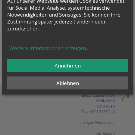
Auf unserer Webseite werden Cookies verwendet
Presse
für Social Media, Analyse, systemtechnische
Notwendigkeiten und Sonstiges. Sie können Ihre
Shop
Zustimmung später jederzeit ändern oder
zurückziehen.
EN
FR
ES
IT
PL
Weitere Informationen anzeigen
...
Annehmen
Ablehnen
ERZDIÖZESE WIEN
Wollzeile 2
1010 Wien
Tel.: +43 1 51552 - 0
anliegen@edw.or.at
Impressum