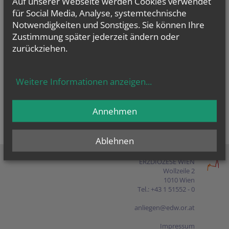
Auf unserer Webseite werden Cookies verwendet
Presse
für Social Media, Analyse, systemtechnische
Notwendigkeiten und Sonstiges. Sie können Ihre
Shop
Zustimmung später jederzeit ändern oder
zurückziehen.
EN
FR
ES
IT
PL
Weitere Informationen anzeigen
...
Annehmen
Ablehnen
ERZDIÖZESE WIEN
Wollzeile 2
1010 Wien
Tel.: +43 1 51552 - 0
anliegen@edw.or.at
Impressum