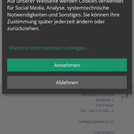
Auf unserer Webseite werden Cookies verwendet
Presse
für Social Media, Analyse, systemtechnische
Notwendigkeiten und Sonstiges. Sie können Ihre
Shop
Zustimmung später jederzeit ändern oder
zurückziehen.
EN
FR
ES
IT
PL
Weitere Informationen anzeigen
...
Annehmen
Ablehnen
ERZDIÖZESE WIEN
Wollzeile 2
1010 Wien
Tel.: +43 1 51552 - 0
anliegen@edw.or.at
Impressum