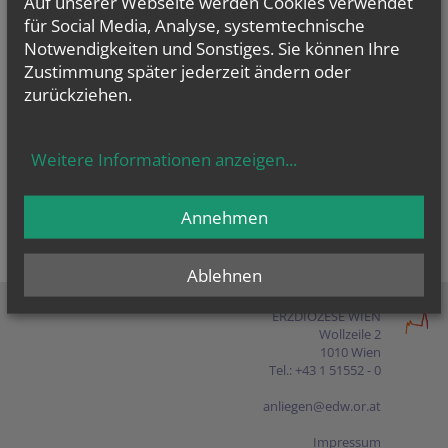
Auf unserer Webseite werden Cookies verwendet
Presse
für Social Media, Analyse, systemtechnische
Notwendigkeiten und Sonstiges. Sie können Ihre
Shop
Zustimmung später jederzeit ändern oder
zurückziehen.
EN
FR
ES
IT
PL
Weitere Informationen anzeigen
...
Annehmen
Ablehnen
ERZDIÖZESE WIEN
Wollzeile 2
1010 Wien
Tel.: +43 1 51552 - 0
anliegen@edw.or.at
Impressum