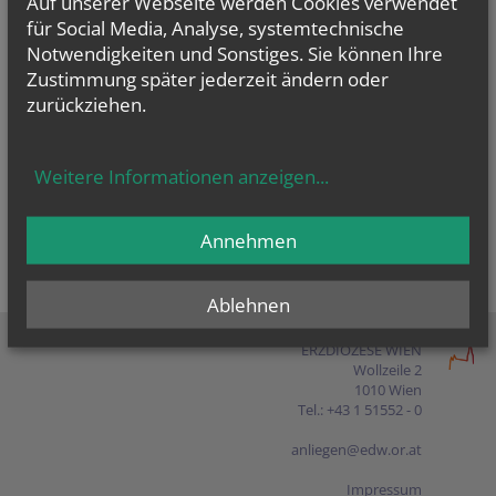
Auf unserer Webseite werden Cookies verwendet
Presse
für Social Media, Analyse, systemtechnische
Notwendigkeiten und Sonstiges. Sie können Ihre
Shop
Zustimmung später jederzeit ändern oder
zurückziehen.
EN
FR
ES
IT
PL
Weitere Informationen anzeigen
...
Annehmen
Ablehnen
ERZDIÖZESE WIEN
Wollzeile 2
1010 Wien
Tel.: +43 1 51552 - 0
anliegen@edw.or.at
Impressum