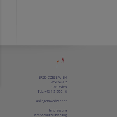
ERZDIÖZESE WIEN
Wollzeile 2
1010 Wien
Tel.: +43 1 51552 - 0
anliegen@edw.or.at
Impressum
Datenschutzerklärung