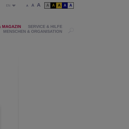
A
A
A
A
A
A
A
P
EN
A
& MAGAZIN
SERVICE & HILFE
MENSCHEN & ORGANISATION