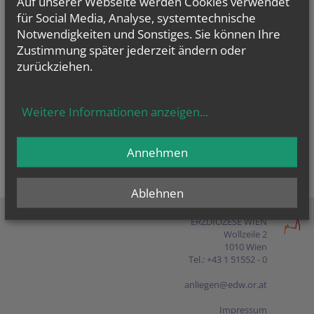
Auf unserer Webseite werden Cookies verwendet
Presse
für Social Media, Analyse, systemtechnische
Notwendigkeiten und Sonstiges. Sie können Ihre
Shop
Zustimmung später jederzeit ändern oder
zurückziehen.
EN
FR
ES
IT
PL
Weitere Informationen anzeigen
...
Annehmen
Ablehnen
ERZDIÖZESE WIEN
Wollzeile 2
1010 Wien
Tel.: +43 1 51552 - 0
anliegen@edw.or.at
Impressum