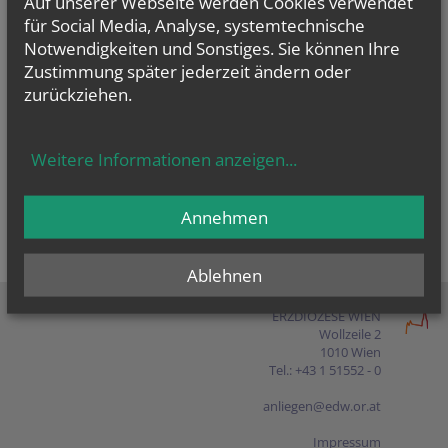
Auf unserer Webseite werden Cookies verwendet
Presse
für Social Media, Analyse, systemtechnische
Notwendigkeiten und Sonstiges. Sie können Ihre
Shop
Zustimmung später jederzeit ändern oder
zurückziehen.
EN
FR
ES
IT
PL
Weitere Informationen anzeigen
...
Annehmen
Ablehnen
ERZDIÖZESE WIEN
Wollzeile 2
1010 Wien
Tel.: +43 1 51552 - 0
anliegen@edw.or.at
Impressum