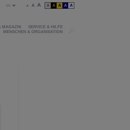
A
A
A
A
A
A
A
P
EN
A
& MAGAZIN
SERVICE & HILFE
MENSCHEN & ORGANISATION