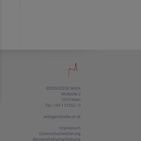
ERZDIÖZESE WIEN
Wollzeile 2
1010 Wien
Tel.: +43 1 51552 - 0
anliegen@edw.or.at
Impressum
Datenschutzerklärung
Barrierefreiheitserklärung