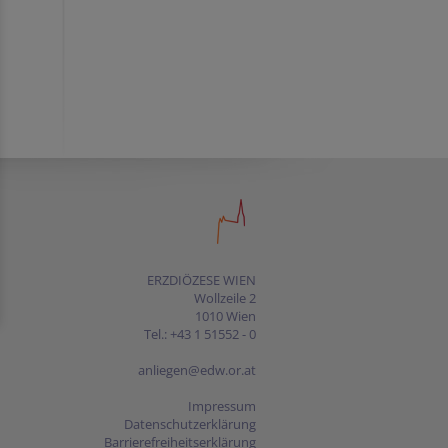
ERZDIÖZESE WIEN
Wollzeile 2
1010 Wien
Tel.: +43 1 51552 - 0
anliegen@edw.or.at
Impressum
Datenschutzerklärung
Barrierefreiheitserklärung