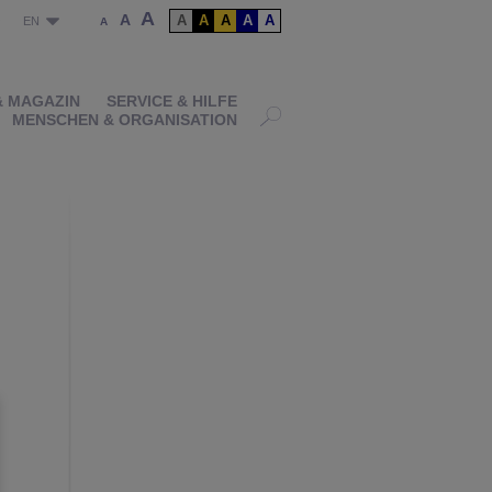
A
A
A
A
A
A
A
P
EN
A
& MAGAZIN
SERVICE & HILFE
MENSCHEN & ORGANISATION