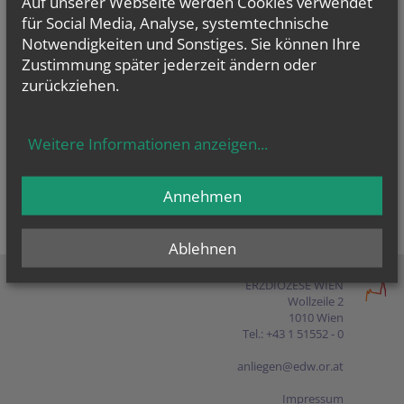
Auf unserer Webseite werden Cookies verwendet
Presse
für Social Media, Analyse, systemtechnische
Notwendigkeiten und Sonstiges. Sie können Ihre
Shop
Zustimmung später jederzeit ändern oder
zurückziehen.
EN
FR
ES
IT
PL
Weitere Informationen anzeigen
...
Annehmen
Ablehnen
ERZDIÖZESE WIEN
Wollzeile 2
1010 Wien
Tel.: +43 1 51552 - 0
anliegen@edw.or.at
Impressum