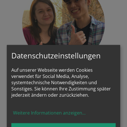
Datenschutzeinstellungen
Auf unserer Webseite werden Cookies
Omid und
verwendet für Social Media, Analyse,
systemtechnische Notwendigkeiten und
Ivana
Sonstiges. Sie können Ihre Zustimmung später
Omid und Ivana war 2019 eines
jederzeit ändern oder zurückziehen.
unserer ersten Mentoring Paare.
weiterlesen
Weitere Informationen anzeigen
...