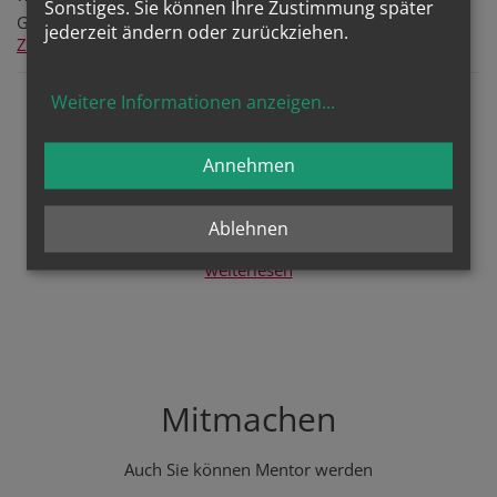
Sonstiges. Sie können Ihre Zustimmung später
Gesichter - Geteilte Erfahrung bringt doppeltes Glück
jederzeit ändern oder zurückziehen.
Zum Artikel vom 02.05.2020
Weitere Informationen anzeigen
...
Unser Ziel
Annehmen
Zukunft für junge Arbeitsuchende
Ablehnen
weiterlesen
Mitmachen
Auch Sie können Mentor werden