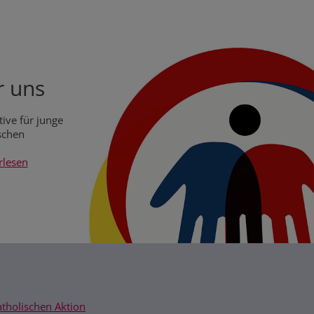
 uns
ive für junge
chen
rlesen
atholischen Aktion