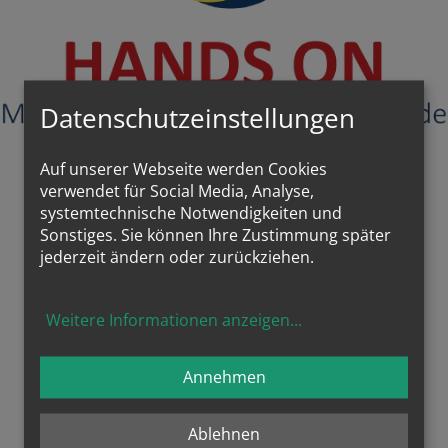
Datenschutzeinstellungen
Auf unserer Webseite werden Cookies
verwendet für Social Media, Analyse,
systemtechnische Notwendigkeiten und
Sonstiges. Sie können Ihre Zustimmung später
jederzeit ändern oder zurückziehen.
STARTHILFE IN DEN JOB. HELFEN SIE MIT IHRER SPENDE!
Weitere Informationen anzeigen
...
Verein Kirche und Arbeitswelt – Hands on Mentoring
Annehmen
Bankhaus Schelhammer Capital
AT 391919 000 000 275958
Ablehnen