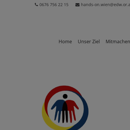
0676 756 22 15
hands-on.wien@edw.or.a
Home
Unser Ziel
Mitmache