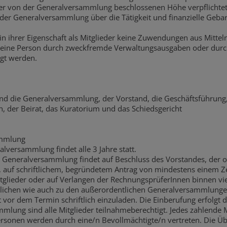
der von der Generalversammlung beschlossenen Höhe verpflichtet
n der Generalversammlung über die Tätigkeit und finanzielle Geba
 in ihrer Eigenschaft als Mitglieder keine Zuwendungen aus Mitteln
 keine Person durch zweckfremde Verwaltungsausgaben oder du
gt werden.
ind die Generalversammlung, der Vorstand, die Geschäftsführung,
 der Beirat, das Kuratorium und das Schiedsgericht
ammlung
alversammlung findet alle 3 Jahre statt.
e Generalversammlung findet auf Beschluss des Vorstandes, der o
auf schriftlichem, begründetem Antrag von mindestens einem Z
tglieder oder auf Verlangen der RechnungsprüferInnen binnen vie
lichen wie auch zu den außerordentlichen Generalversammlungen 
vor dem Termin schriftlich einzuladen. Die Einberufung erfolgt 
mlung sind alle Mitglieder teilnahmeberechtigt. Jedes zahlende M
ersonen werden durch eine/n Bevollmächtigte/n vertreten. Die Ü