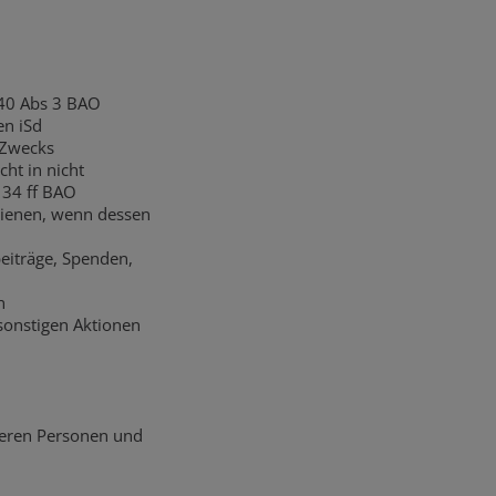
40 Abs 3 BAO
en iSd
 Zwecks
ht in nicht
 34 ff BAO
edienen, wenn dessen
beiträge, Spenden,
n
sonstigen Aktionen
deren Personen und