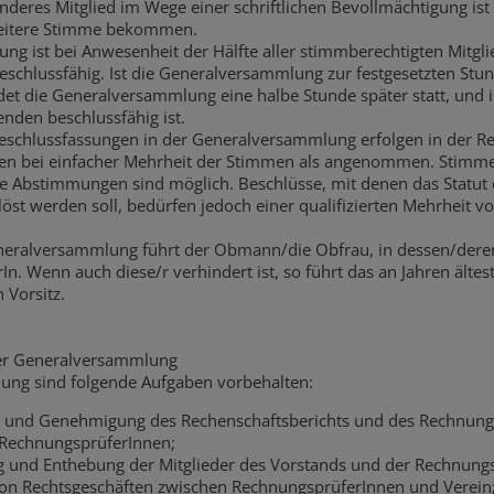
nderes Mitglied im Wege einer schriftlichen Bevollmächtigung ist 
eitere Stimme bekommen.
g ist bei Anwesenheit der Hälfte aller stimmberechtigten Mitgl
beschlussfähig. Ist die Generalversammlung zur festgesetzten Stun
ndet die Generalversammlung eine halbe Stunde später statt, und i
nden beschlussfähig ist.
eschlussfassungen in der Generalversammlung erfolgen in der Re
en bei einfacher Mehrheit der Stimmen als angenommen. Stimm
che Abstimmungen sind möglich. Beschlüsse, mit denen das Statut
öst werden soll, bedürfen jedoch einer qualifizierten Mehrheit vo
eneralversammlung führt der Obmann/die Obfrau, in dessen/der
erIn. Wenn auch diese/r verhindert ist, so führt das an Jahren ält
 Vorsitz.
der Generalversammlung
ng sind folgende Aufgaben vorbehalten:
und Genehmigung des Rechenschaftsberichts und des Rechnungs
 RechnungsprüferInnen;
g und Enthebung der Mitglieder des Vorstands und der Rechnung
n Rechtsgeschäften zwischen RechnungsprüferInnen und Verein