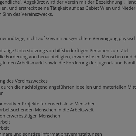
gendliche“. Abgekürzt wird der Verein mit der Bezeichnung „Han
Wien, und erstreckt seine Tätigkeit auf das Gebiet Wien und Niede
m Sinn des Vereinszwecks.
emeinnützige, nicht auf Gewinn ausgerichtete Vereinigung physisch
ldtätige Unterstützung von hilfsbedürftigen Personen zum Ziel.
die Förderung von benachteiligten, erwerbslosen Menschen und 
g in den Arbeitsmarkt sowie die Förderung der Jugend- und Famil
hung des Vereinszweckes
 durch die nachfolgend angeführten ideellen und materiellen Mitt
en
novativer Projekte für erwerbslose Menschen
arbeitsuchenden Menschen in die Arbeitswelt
von erwerbstätigen Menschen
rbeit
rbeit
inare und sonstige Informationsveranstaltungen