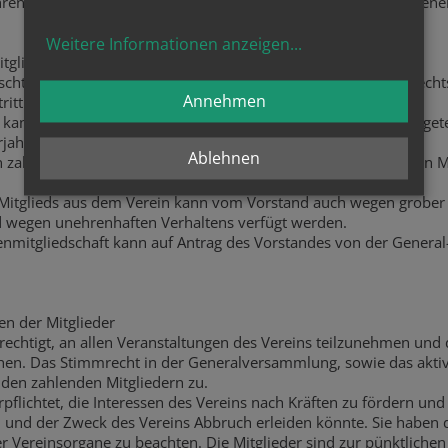
renmitgliedern erfolgt auf Antrag des Vorstandes durch die Gen
Weitere Informationen anzeigen
...
tgliedschaft
ischt durch Tod, bei juristischen Personen durch Verlust der Recht
Annehmen
tritt und durch Ausschluss.
tt kann jederzeit erfolgen, er muss dem Vorstand schriftlich mitge
rjahres wirksam.
Ablehnen
 zahlungspflichtiges Mitglied ausschließen, wenn dieses keinen M
 Mitglieds aus dem Verein kann vom Vorstand auch wegen grober
nd wegen unehrenhaften Verhaltens verfügt werden.
nmitgliedschaft kann auf Antrag des Vorstandes von der Gener
en der Mitglieder
erechtigt, an allen Veranstaltungen des Vereins teilzunehmen und 
hen. Das Stimmrecht in der Generalversammlung, sowie das akti
den zahlenden Mitgliedern zu.
rpflichtet, die Interessen des Vereins nach Kräften zu fördern und 
und der Zweck des Vereins Abbruch erleiden könnte. Sie haben d
r Vereinsorgane zu beachten. Die Mitglieder sind zur pünktliche