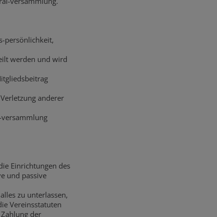
eral-versammlung.
s-persönlichkeit,
teilt werden und wird
itgliedsbeitrag
 Verletzung anderer
al-versammlung
die Einrichtungen des
ve und passive
alles zu unterlassen,
ie Vereinsstatuten
n Zahlung der