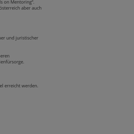
ds on Mentoring“.
rösterreich aber auch
er und juristischer
deren
ienfürsorge.
el erreicht werden.