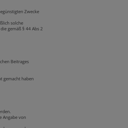
begünstigten Zwecke
ßlich solche
r die gemäß § 44 Abs 2
ichen Beitrages
ent gemacht haben
erden.
ne Angabe von