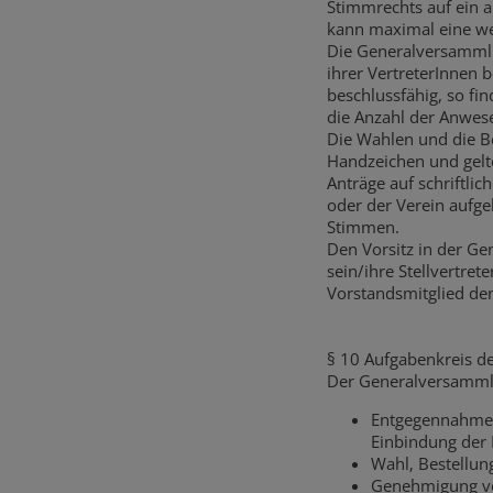
Stimmrechts auf ein a
kann maximal eine w
Die Generalversammlun
ihrer VertreterInnen 
beschlussfähig, so fi
die Anzahl der Anwese
Die Wahlen und die B
Handzeichen und gelt
Anträge auf schriftli
oder der Verein aufgel
Stimmen.
Den Vorsitz in der G
sein/ihre Stellvertret
Vorstandsmitglied den
§ 10 Aufgabenkreis 
Der Generalversammlu
Entgegennahme 
Einbindung der
Wahl‚ Bestellun
Genehmigung vo