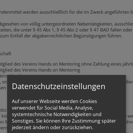
denmittel werden ausschließlich für die im Zweck angeführten 
 abgesehen von völlig untergeordneten Nebentätigkeiten, ausschlie
gkeiten, die unter § 45 Abs 1, § 45 Abs 2 oder § 47 BAO fallen ode
 zum Entfall der abgabenrechtlichen Begünstigungen führen.
schaft
tglied des Vereins Hands on Mentoring ohne Zahlung eines jährl
tglied des Vereins Hands on Mentoring
reins Hands on
, sind Personen, die sich besonders um den Vereinszweck verdi
Datenschutzeinstellungen
esen in besonderer Weise unterstützen.
Auf unserer Webseite werden Cookies
verwendet für Social Media, Analyse,
edschaft
systemtechnische Notwendigkeiten und
s können alle physischen Personen, sowie juristische Personen w
Sonstiges. Sie können Ihre Zustimmung später
n Mitgliedern entscheidet der Vorstand. Die Aufnahme kann oh
jederzeit ändern oder zurückziehen.
werden.