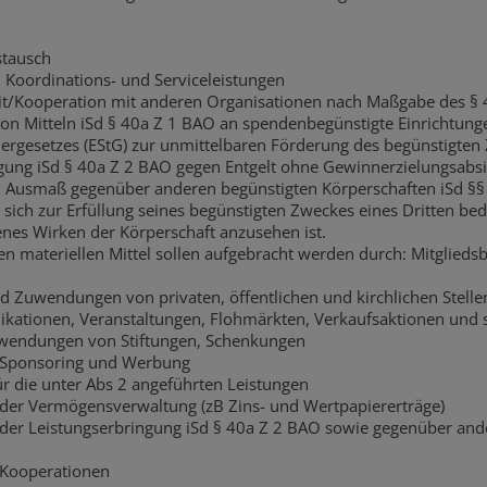
stausch
Koordinations- und Serviceleistungen
/Kooperation mit anderen Organisationen nach Maßgabe des § 
 Mitteln iSd § 40a Z 1 BAO an spendenbegünstigte Einrichtung
rgesetzes (EStG) zur unmittelbaren Förderung des begünstigten
gung iSd § 40a Z 2 BAO gegen Entgelt ohne Gewinnerzielungsabsic
Ausmaß gegenüber anderen begünstigten Körperschaften iSd §§
 sich zur Erfüllung seines begünstigten Zweckes eines Dritten b
enes Wirken der Körperschaft anzusehen ist.
en materiellen Mittel sollen aufgebracht werden durch: Mitglieds
 Zuwendungen von privaten, öffentlichen und kirchlichen Stelle
likationen, Veranstaltungen, Flohmärkten, Verkaufsaktionen und 
uwendungen von Stiftungen, Schenkungen
 Sponsoring und Werbung
ür die unter Abs 2 angeführten Leistungen
der Vermögensverwaltung (zB Zins- und Wertpapiererträge)
der Leistungserbringung iSd § 40a Z 2 BAO sowie gegenüber an
Kooperationen