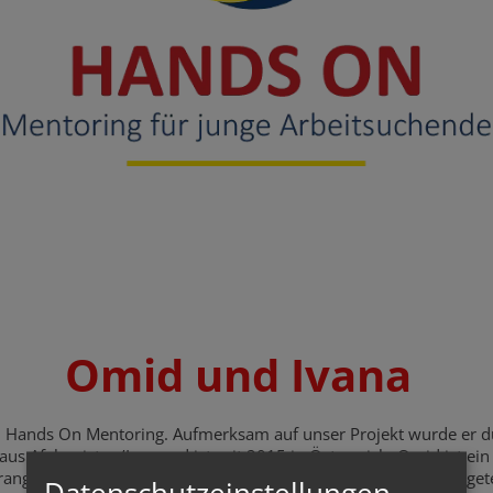
Omid und Ivana
 Hands On Mentoring. Aufmerksam auf unser Projekt wurde er dur
Afghanistan/Iran und ist seit 2015 in Österreich. Omid ist ein 
anging. Er hatte das große Glück, Ivana Stevic als Mentorin zuge