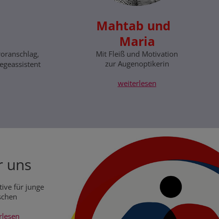
d
Mahtab und
Maria
roranschlag,
Mit Fleiß und Motivation
zur Augenoptikerin
egeassistent
weiterlesen
 uns
ive für junge
chen
rlesen