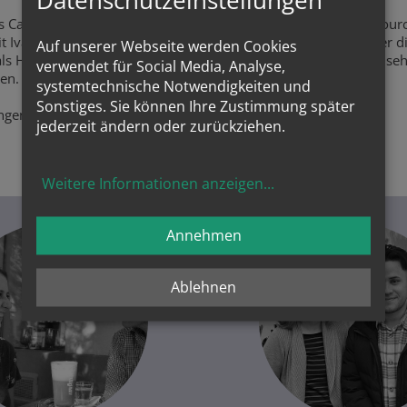
Datenschutzeinstellungen
as Capri und eine großartige Mentorin bei Hands On. Ihre Ressourc
it Ivana ein Praktikum im Hotel Das Capri machen. Nachdem er d
Auf unserer Webseite werden Cookies
als Hotel- und Gastgewerbeassistent. Omid fühlt sich im Hotel sehr
verwendet für Social Media, Analyse,
nen.
systemtechnische Notwendigkeiten und
Sonstiges. Sie können Ihre Zustimmung später
ungenen Mentoring!
jederzeit ändern oder zurückziehen.
Weitere Informationen anzeigen
...
Annehmen
Ablehnen