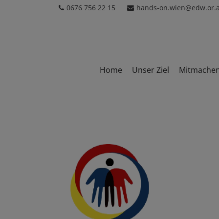
0676 756 22 15
hands-on.wien@edw.or.a
Home
Unser Ziel
Mitmache