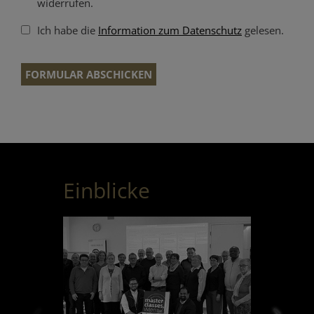
widerrufen.
Ich habe die
Information zum Datenschutz
gelesen.
Verification code
Website
Verification code
Reference
Einblicke