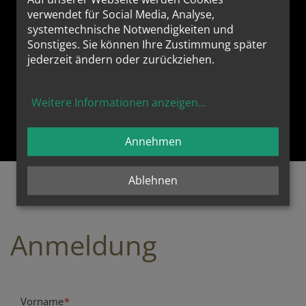
kreative Ideen mit, macht
verwendet für Social Media, Analyse,
Horizonte auf und Lust auf Verkündigung! Ich
systemtechnische Notwendigkeiten und
habe viel Neues gelernt und eine Bestärkung
Sonstiges. Sie können Ihre Zustimmung später
bekommen, weiterhin zu predigen- mit Leib und
jederzeit ändern oder zurückziehen.
Seele.
Mag.theol. Ebru Noisternig, MA
Weitere Informationen anzeigen
...
zu "Klartext predigen" mit Christian Olding
Annehmen
Ablehnen
Anmeldung
Website
URL
Vorname
*