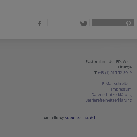
teilen
tweet
pin it
Pastoralamt der ED. Wien
Liturgie
T
+43 (1) 515 52-3049
E-Mail schreiben
Impressum
Datenschutzerklärung
Barrierefreiheitserklärung
Darstellung:
Standard
-
Mobil