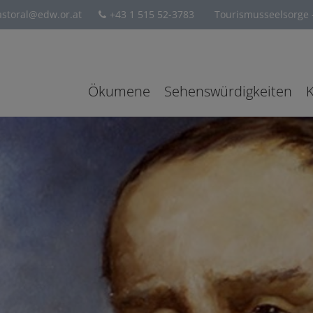
storal@edw.or.at
+43 1 515 52-3783
Tourismusseelsorge -
Ökumene
Sehenswürdigkeiten