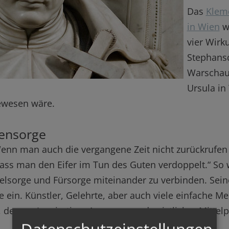
Das
Klem
in Wien
wi
vier Wirk
Stephansd
Warschau,
Ursula in 
ewesen wäre.
hensorge
„Wenn man auch die vergangene Zeit nicht zurückrufe
s man den Eifer im Tun des Guten verdoppelt.“ So 
eelsorge und Fürsorge miteinander zu verbinden. Sei
 ein. Künstler, Gelehrte, aber auch viele einfache M
 dem er Inspiration, Anregung und geistlicher Mittel