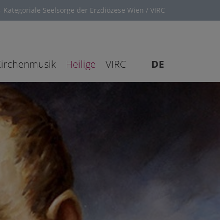
 Kategoriale Seelsorge der Erzdiözese Wien / VIRC
Kirchenmusik
Heilige
VIRC
DE
EN