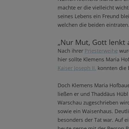
machte er die vielleicht wich
seines Lebens ein Freund ble
welchen die beiden eintraten
„Nur Mut, Gott lenkt a
Nach ihrer
Priesterweihe
wurd
hier sollte Klemens Maria H
Kaiser Joseph II.
konnten die b
Doch Klemens Maria Hofbauer 
ließen er und Thaddäus Hübl 
Warschau zugeschrieben wird
sowie ein Waisenhaus. Deutli
besonders der Tat war. Auf ei
heute gerne mit der Person P