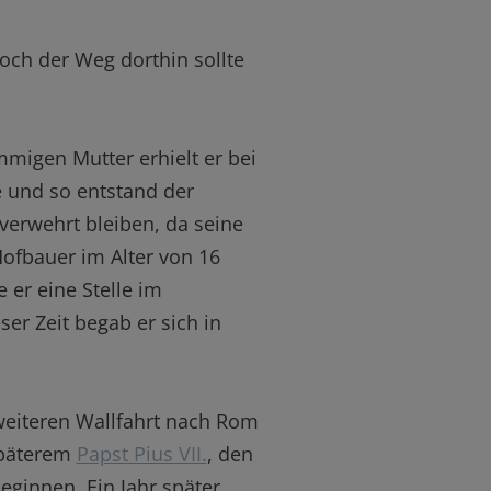
och der Weg dorthin sollte
migen Mutter erhielt er bei
 und so entstand der
verwehrt bleiben, da seine
Hofbauer im Alter von 16
 er eine Stelle im
er Zeit begab er sich in
weiteren Wallfahrt nach Rom
späterem
Papst Pius VII.
, den
ginnen. Ein Jahr später