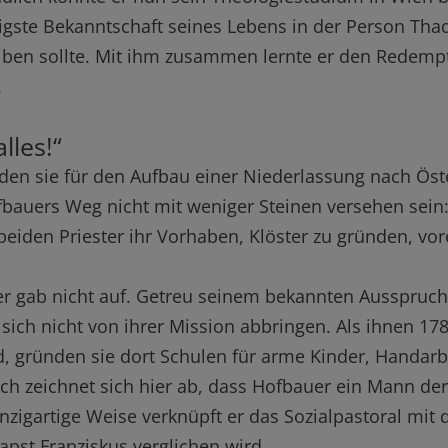
tigste Bekanntschaft seines Lebens in der Person Tha
iben sollte. Mit ihm zusammen lernte er den Redemp
.
lles!“
en sie für den Aufbau einer Niederlassung nach Öste
ofbauers Weg nicht mit weniger Steinen versehen se
eiden Priester ihr Vorhaben, Klöster zu gründen, vo
gab nicht auf. Getreu seinem bekannten Ausspruch „N
sich nicht von ihrer Mission abbringen. Als ihnen 17
, gründen sie dort Schulen für arme Kinder, Handar
ch zeichnet sich hier ab, dass Hofbauer ein Mann der
nzigartige Weise verknüpft er das Sozialpastoral mit
apst Franziskus verglichen wird.