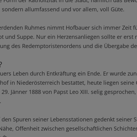
e Form der Katholizität in die Stadt, nämlich das Bew
t, sondern allumfassend und vor allem, voll Güte.
erdenden Ruhmes nimmt Hofbauer sich immer Zeit für
rot und Suppe. Nur ein Herzensanliegen sollte er ers
sung des Redemptoristenordens und die Übergabe d
?
uers Leben durch Entkräftung ein Ende. Er wurde zu
hof in Niederösterreich bestattet, heute liegen seine
9. Jänner 1888 von Papst Leo XIII. selig gesprochen,
.
auf den Spuren seiner Lebensstationen gedenkt seiner
Nähe, Offenheit zwischen gesellschaftlichen Schicht