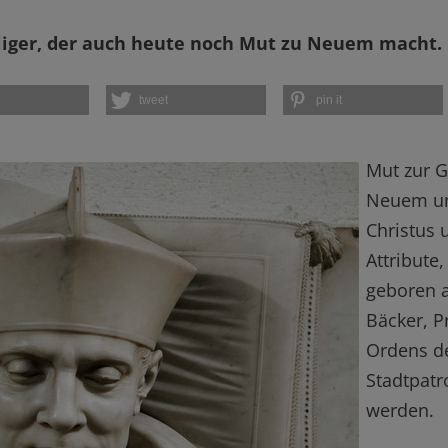
iliger, der auch heute noch Mut zu Neuem macht.
tweet
pin it
Mut zur G
Neuem un
Christus 
Attribute
geboren 
Bäcker, Pr
Ordens d
Stadtpatr
werden.