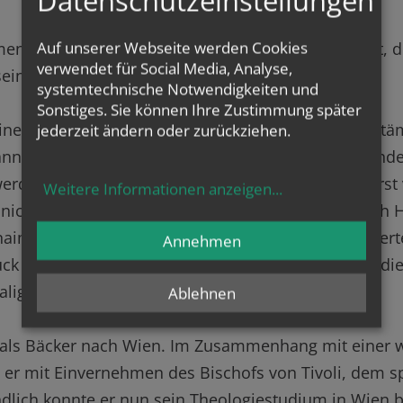
Datenschutzeinstellungen
Auf unserer Webseite werden Cookies
ns Maria Hofbauer in Alatri zum Priester geweiht, d
verwendet für Social Media, Analyse,
ein.
systemtechnische Notwendigkeiten und
Sonstiges. Sie können Ihre Zustimmung später
eines böhmischen Viehzüchters und einer deutschstäm
jederzeit ändern oder zurückziehen.
nnes. Er wurde Ministrant in der örtlichen Gemeinde
erden, schon sehr früh. Doch dies sollte ihm vorerst 
Weitere Informationen anzeigen
...
nicht finanzieren konnte. Daraufhin entschloss sich 
naim anzufangen. Nach Abschluss der Lehre ergatterte
Annehmen
ck und besuchte dort die Klosterschule. Während dies
alig nach Rom.
Ablehnen
er als Bäcker nach Wien. Im Zusammenhang mit einer 
m er mit Einvernehmen des Bischofs von Tivoli, dem 
lich konnte er nun sein Theologiestudium in Wien be