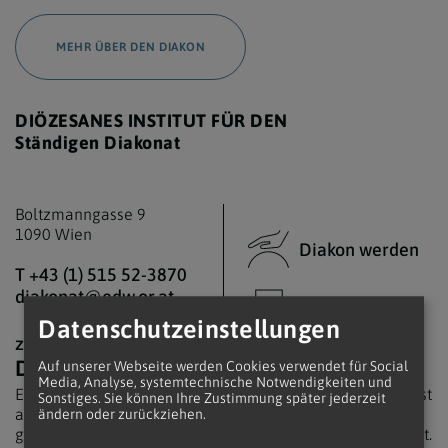
MEHR ÜBER DEN DIAKON
DIÖZESANES INSTITUT FÜR DEN
Ständigen Diakonat
Boltzmanngasse 9
1090 Wien
Diakon werden
T +43 (1) 515 52-3870
diakonat@edw.or.at
Termine
Datenschutzeinstellungen
zur Website
Der Priester
Auf unserer Webseite werden Cookies verwendet für Social
Media, Analyse, systemtechnische Notwendigkeiten und
Ein Priester wird aus dem Volk genommen und zum Dienst
Sonstiges. Sie können Ihre Zustimmung später jederzeit
am Volk gesandt. Der Begriff „Priester“ stammt vom
ändern oder zurückziehen.
griechischen Wort presbyteros, was „der Älteste“ bedeutet.