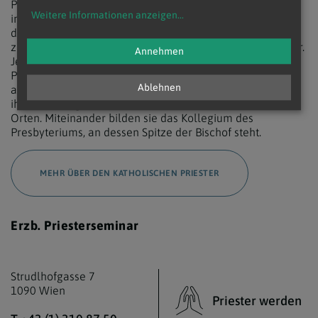
Priester leiten Pfarren, feiern Gottesdienste –
Weitere Informationen anzeigen
...
insbesondere die Eucharistie – und sind für die Spendung
der Sakramente der Taufe, Buße und Krankensalbung
zuständig. Er steht der Eheschließung von Brautleuten vor.
Annehmen
Je nach Funktion tragen sie unterschiedliche Titel, etwa
Pfarrer, Moderator, Vikar oder Kaplan. Manche Priester
Ablehnen
arbeiten auch außerhalb einer Pfarre, etwa innerhalb
ihrer Ordensgemeinschaften oder anderen kirchlichen
Orten. Miteinander bilden sie das Kollegium des
Presbyteriums, an dessen Spitze der Bischof steht.
MEHR ÜBER DEN KATHOLISCHEN PRIESTER
Erzb. Priesterseminar
Strudlhofgasse 7
1090 Wien
Priester werden