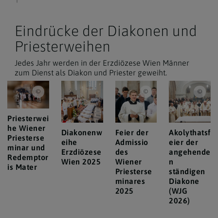
Eindrücke der Diakonen und
Priesterweihen
Jedes Jahr werden in der Erzdiözese Wien Männer
zum Dienst als Diakon und Priester geweiht.
Erzdiözese Wien/Schönlaub, Stephan Schönlaub
Erzdiözese Wien/ Schönl
Erzd
Priesterwei
he Wiener
Diakonenw
Feier der
Akolythatsf
Priesterse
eihe
Admissio
eier der
minar und
Erzdiözese
des
angehende
Redemptor
Wien 2025
Wiener
n
is Mater
Priesterse
ständigen
minares
Diakone
2025
(WJG
2026)