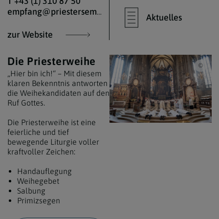
T +43 (1) 310 87 50
empfang@priesterseminar.at
Aktuelles
zur Website
Die Priesterweihe
Erzd
„Hier bin ich!“ – Mit diesem
klaren Bekenntnis antworten
die Weihekandidaten auf den
Ruf Gottes.
Die Priesterweihe ist eine
feierliche und tief
bewegende Liturgie voller
kraftvoller Zeichen:
Handauflegung
Weihegebet
Salbung
Primizsegen