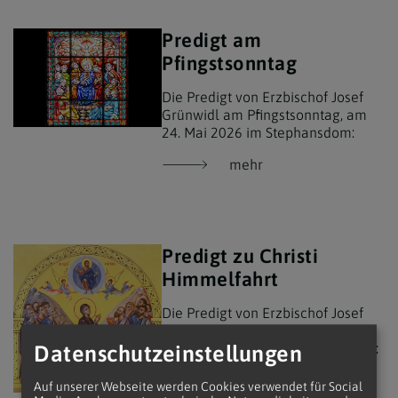
Predigt am
Pfingstsonntag
Die Predigt von Erzbischof Josef
Grünwidl am Pfingstsonntag, am
24. Mai 2026 im Stephansdom:
mehr
Predigt zu Christi
Himmelfahrt
Die Predigt von Erzbischof Josef
Grünwidl zu Christi Himmelfahrt,
am 14. Mai 2026 im Stephansdom:
Datenschutzeinstellungen
mehr
Auf unserer Webseite werden Cookies verwendet für Social