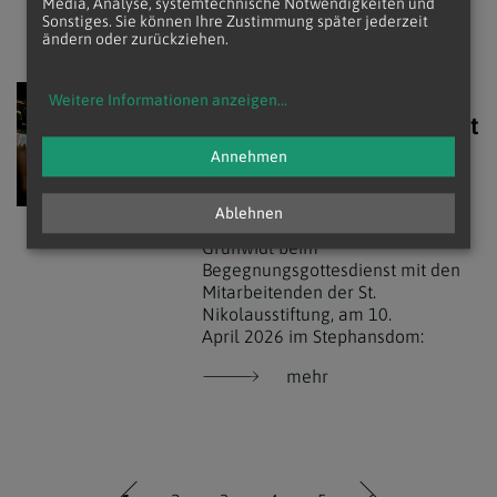
Media, Analyse, systemtechnische Notwendigkeiten und
Sonstiges. Sie können Ihre Zustimmung später jederzeit
ändern oder zurückziehen.
Predigt
Weitere Informationen anzeigen
...
Begegnungsgottesdienst
mit der St.
Annehmen
Nikolausstiftung
Ablehnen
Die Predigt von Erzbischof Josef
Grünwidl beim
Begegnungsgottesdienst mit den
Mitarbeitenden der St.
Nikolausstiftung, am 10.
April 2026 im Stephansdom:
mehr