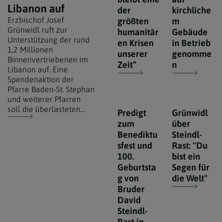
Libanon auf
der
kirchliche
Erzbischof Josef
größten
m
Grünwidl ruft zur
humanitär
Gebäude
Unterstützung der rund
en Krisen
in Betrieb
1,2 Millionen
unserer
genomme
Binnenvertriebenen im
Zeit“
n
Libanon auf. Eine
Spendenaktion der
Pfarre Baden-St. Stephan
und weiterer Pfarren
soll die überlasteten...
Predigt
Grünwidl
zum
über
Benediktu
Steindl-
sfest und
Rast: "Du
100.
bist ein
Geburtsta
Segen für
g von
die Welt"
Bruder
David
Steindl-
Rast in