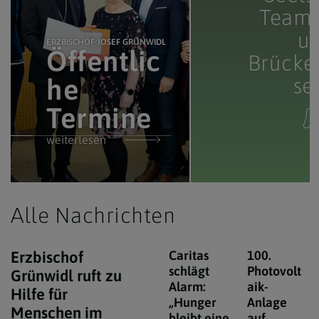
Teamp
u
ERZBISCHOF JOSEF GRÜNWIDL
Öffentlic
Brücke
ERZBISCHOF JOSEF GR
he
Leben 
se
Termine
Wirken
weiterlesen
weiterlesen
Alle Nachrichten
Erzbischof
Caritas
100.
schlägt
Photovolt
Grünwidl ruft zu
Alarm:
aik-
Hilfe für
„Hunger
Anlage
Menschen im
bleibt eine
auf