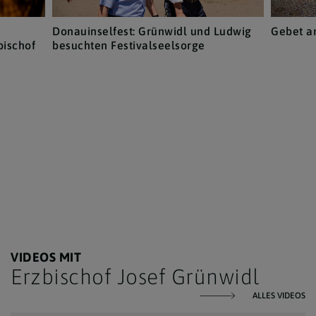
Donauinselfest: Grünwidl und Ludwig
Gebet a
ischof
besuchten Festivalseelsorge
VIDEOS MIT
Erzbischof Josef Grünwidl
ALLES VIDEOS