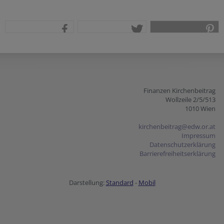
teilen
tweet
pin it
Finanzen Kirchenbeitrag
Wollzeile 2/5/513
1010 Wien
kirchenbeitrag@edw.or.at
Impressum
Datenschutzerklärung
Barrierefreiheitserklärung
Darstellung:
Standard
-
Mobil