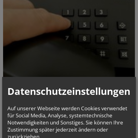
Servicetelefon:
Datenschutzeinstellungen
050155-2000
MO-DO: 8.00-18.00 Uhr
Auf unserer Webseite werden Cookies verwendet
FR: 8.00-16.00 Uhr
für Social Media, Analyse, systemtechnische
Kontaktformular
Notwendigkeiten und Sonstiges. Sie können Ihre
Unsere Servicestellen
Zustimmung später jederzeit ändern oder
zurückziehen.