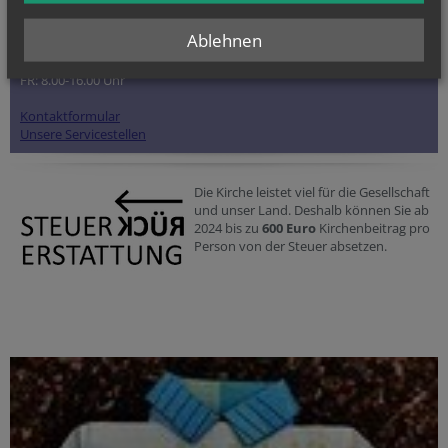
Servicetelefon:
050155-2000
Ablehnen
MO-DO: 8.00-18.00 Uhr
FR: 8.00-16.00 Uhr
Kontaktformular
Unsere Servicestellen
Die Kirche leistet viel für die Gesellschaft
und unser Land. Deshalb können Sie ab
2024 bis zu
600 Euro
Kirchenbeitrag pro
Person von der Steuer absetzen.