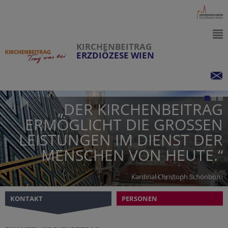
KIRCHENBEITRAG
ERZDIÖZESE WIEN
„DER KIRCHENBEITRAG
ERMÖGLICHT DIE GROSSEN L
EISTUNGEN IM DIENST DER M
ENSCHEN VON HEUTE.“
Kardinal Christoph Schönborn
KONTAKT
PERSONEN