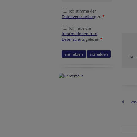
Ich stimme der
Datenverarbeitung
zu.
*
Ich habe die
Informationen zum
Datenschutz
gelesen.
*
Bitt
Reference
Tracking ID
Company website
Session ID
Session ID
vor