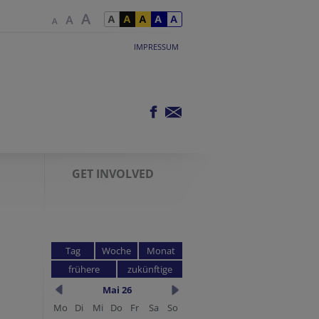
IMPRESSUM
GET INVOLVED
Tag
Woche
Monat
frühere
zukünftige
Mai 26
Mo
Di
Mi
Do
Fr
Sa
So