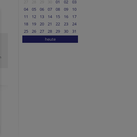
27
28
29
30
01
02
03
04
05
06
07
08
09
10
11
12
13
14
15
16
17
18
19
20
21
22
23
24
25
26
27
28
29
30
31
heute
m