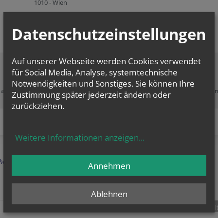
1010 - Wien
Datenschutzeinstellungen
Auf unserer Webseite werden Cookies verwendet
für Social Media, Analyse, systemtechnische
Zustimmung erforderlich!
Notwendigkeiten und Sonstiges. Sie können Ihre
e akzeptieren Sie
Cookies von Google Maps
und
laden Sie die Seite neu
, u
Zustimmung später jederzeit ändern oder
diesen Inhalt sehen zu können.
zurückziehen.
Weitere Informationen anzeigen
...
herige
Annehmen
Ablehnen
teilen
tweet
pin it