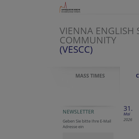
VIENNA ENGLISH 
COMMUNITY
(VESCC)
MASS TIMES
31.
NEWSLETTER
Session ID
Homepage
Tracking ID
Homepage
Secondary phone
URL
Mai
2026
Geben Sie bitte Ihre E-Mail
Adresse ein