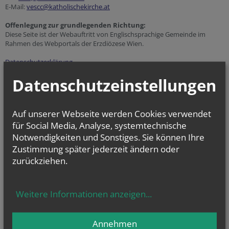
E-Mail:
vescc@katholischekirche.at
Offenlegung zur grundlegenden Richtung:
Diese Seite ist der Webauftritt von Englischsprachige Gemeinde im
Rahmen des Webportals der Erzdiözese Wien.
Datenschutzerklärung
Barrierefreiheitserklärung
Datenschutzeinstellungen
Auf unserer Webseite werden Cookies verwendet
NEWSLETTER
für Social Media, Analyse, systemtechnische
Notwendigkeiten und Sonstiges. Sie können Ihre
Geben Sie bitte Ihre E-Mail Adresse ein
Zustimmung später jederzeit ändern oder
zurückziehen.
Ich stimme der
Datenverarbeitung
zu.
*
Weitere Informationen anzeigen
...
Ich habe die
Informationen zum Datenschutz
gelesen.
*
Annehmen