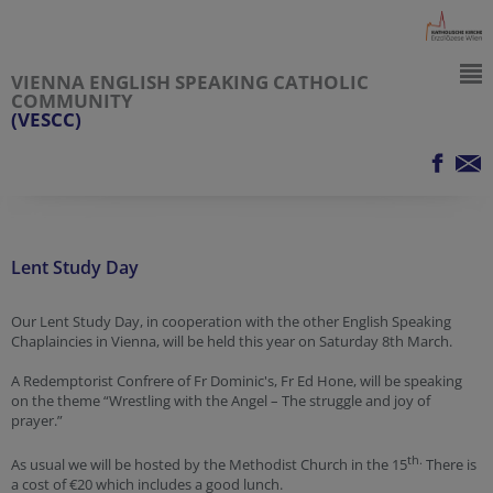
VIENNA ENGLISH SPEAKING CATHOLIC
COMMUNITY
(VESCC)
Lent Study Day
Our Lent Study Day, in cooperation with the other English Speaking
Chaplaincies in Vienna, will be held this year on Saturday 8th March.
A Redemptorist Confrere of Fr Dominic's, Fr Ed Hone, will be speaking
on the theme “Wrestling with the Angel – The struggle and joy of
prayer.”
th.
As usual we will be hosted by the Methodist Church in the 15
There is
a cost of €20 which includes a good lunch.