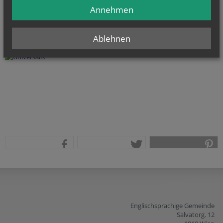
Annehmen
Homepage
Security token
Security token
Reference
Session ID
Fax
Ablehnen
teilen
tweet
pin it
Englischsprachige Gemeinde
Salvatorg. 12