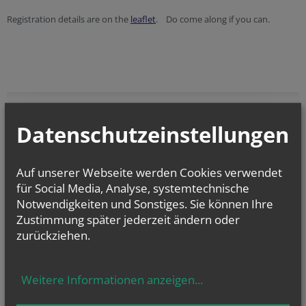
Registration details are on the
leaflet
. Do come along if you can.
Datenschutzeinstellungen
vorherige
Auf unserer Webseite werden Cookies verwendet
für Social Media, Analyse, systemtechnische
Notwendigkeiten und Sonstiges. Sie können Ihre
NEWSLETTER
Security token
URL
Zustimmung später jederzeit ändern oder
Geben Sie bitte Ihre E-Mail Adresse ein
zurückziehen.
Ich stimme der
Datenverarbeitung
zu.
*
Weitere Informationen anzeigen
...
Ich habe die
Informationen zum Datenschutz
gelesen.
*