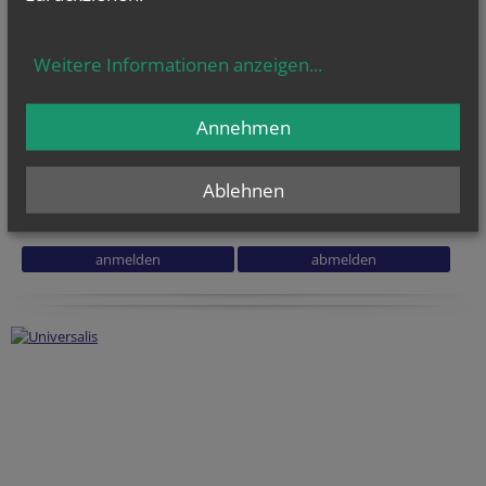
NEWSLETTER
Weitere Informationen anzeigen
...
Geben Sie bitte Ihre E-Mail Adresse ein
Annehmen
Ich stimme der
Datenverarbeitung
zu.
*
Ablehnen
Ich habe die
Informationen zum Datenschutz
gelesen.
*