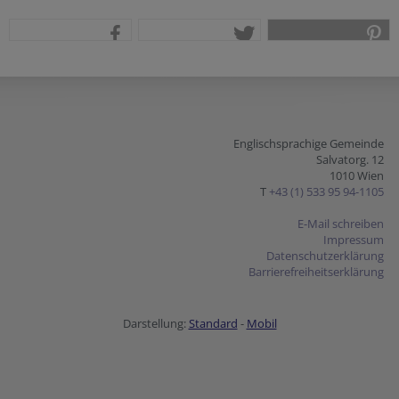
teilen
tweet
pin it
Englischsprachige Gemeinde
Salvatorg. 12
1010 Wien
T
+43 (1) 533 95 94-1105
E-Mail schreiben
Impressum
Datenschutzerklärung
Barrierefreiheitserklärung
Darstellung:
Standard
-
Mobil