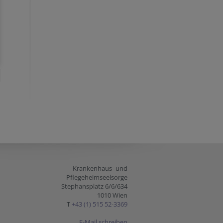
Krankenhaus- und
Pflegeheimseelsorge
Stephansplatz 6/6/634
1010 Wien
T
+43 (1) 515 52-3369
E-Mail schreiben