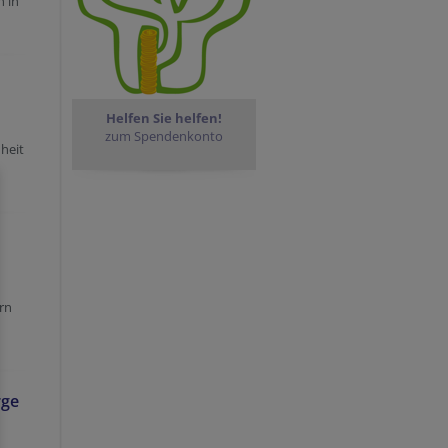
n in
Helfen Sie helfen!
zum Spendenkonto
heit
ern
rge