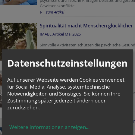
psychisch durch solche Anfragen belastet und gerate
Gewissenskonflikte.
zum Artikel
Spiritualität macht Menschen glücklicher
IMABE Artikel Mai 2025
Sinnvolle Aktivitäten schützen die psychische Gesund
zum Artikel
Datenschutzeinstellungen
Spiritualität stärkt Lebensqualität
Auf unserer Webseite werden Cookies verwendet
IMABE Artikel März 2025
für Social Media, Analyse, systemtechnische
Spiritualität kann Krise bei einer Krebsdiagnose mild
Notwendigkeiten und Sonstiges. Sie können Ihre
und Anpassung an die Krankheit fördern
Zustimmung später jederzeit ändern oder
zum Artikel
zurückziehen.
Experten fordern Aufwertung der Seelso
Weitere Informationen anzeigen
...
IMABE Artikel Dezember 2024