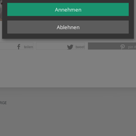
Häufig sind Seelsorgende die einzigen, die Zeit für
Annehmen
Gespräche haben
zum Artikel
Ablehnen
teilen
tweet
pin it
RGE