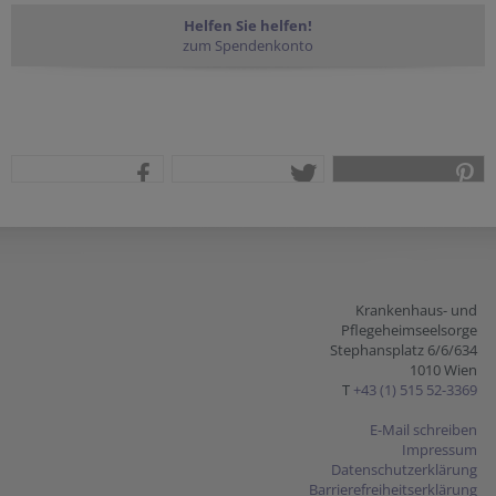
Helfen Sie helfen!
zum Spendenkonto
teilen
tweet
pin it
Krankenhaus- und
Pflegeheimseelsorge
Stephansplatz 6/6/634
1010 Wien
T
+43 (1) 515 52-3369
E-Mail schreiben
Impressum
Datenschutzerklärung
Barrierefreiheitserklärung