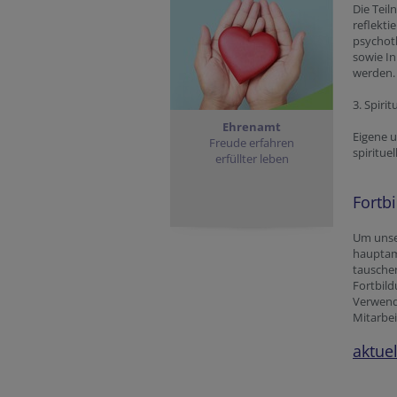
Die Teil
reflekti
psychot
sowie In
werden.
3. Spirit
Ehrenamt
Eigene u
Freude erfahren
spiritue
erfüllter leben
Fortb
Um unser
hauptamt
tauschen
Fortbild
Verwendu
Mitarbei
aktue