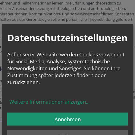
nehmer und Teilnehmerinnen lernen ihre Erfahrungen theoretisch zu
eren. In Auseinandersetzung mit theologischen und anthropologischen,
herapeutischen, kommunikations- und sozialwissenschaftlichen Konzepten
halten aus der Gerontologie soll eine persönliche Theoriebildung gefördert
Datenschutzeinstellungen
ualität
nd fremde Spiritualität differenziert wahrnehmen und Lebensvollzüge in ihr
llen Dimension verstehen lernen.
Auf unserer Webseite werden Cookies verwendet
für Social Media, Analyse, systemtechnische
Notwendigkeiten und Sonstiges. Sie können Ihre
ildung
Zustimmung später jederzeit ändern oder
 professionelles Wirken stetig weiter zu entwickeln, arbeiten alle
zurückziehen.
lichen MitarbeiterInnen an Arbeitskreisen des Fachbereiches mit und
 sich bei unseren Vernetzungstreffen (Konveniats) aus. Sie besuchen laufe
ungen und haben die Möglichkeit zu spezieller fachlicher Weiterbildung je n
Weitere Informationen anzeigen
...
ng (Psychiatrie, Pflegeheim, Onkologie etc.). Supervision, jährliche
terInnengespräche und Exerzitien begleiten die Tätigkeit.
Annehmen
lle Fortbildungen