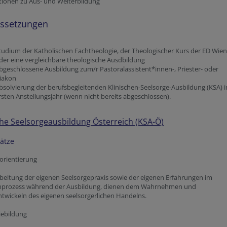
tionen zu Aus- und Weiterbildung
ssetzungen
tudium der Katholischen Fachtheologie, der Theologischer Kurs der ED Wien
der eine vergleichbare theologische Ausdbildung
bgeschlossene Ausbildung zum/r Pastoralassistent*innen-, Priester- oder
iakon
bsolvierung der berufsbegleitenden Klinischen-Seelsorge-Ausbildung (KSA) 
rsten Anstellungsjahr (wenn nicht bereits abgeschlossen).
che Seelsorgeausbildung Österreich (KSA-Ö)
ätze
sorientierung
beitung der eigenen Seelsorgepraxis sowie der eigenen Erfahrungen im
prozess während der Ausbildung, dienen dem Wahrnehmen und
twickeln des eigenen seelsorgerlichen Handelns.
iebildung