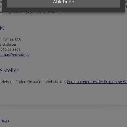
Ablehnen
rreichweiten Vernetzung gibt es die Möglichkeit, an der 2-jährig stattfinden
der "Arbeitsgemeinschaft der Katholischen Krankenhausseelsorge Österreic
eren Veranstaltungen teilzunehmen.
kt
ian Tamas, MA
ichsleiter
) 515 52-3368
.tamas@edw.or.at
e Stellen
riebene finden Sie auf der Website des
Personalreferates der Erzdiözese-W
herige