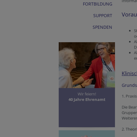
Informa
FORTBILDUNG
Vorau
SUPPORT
SPENDEN
S
o
A
D
A
e
Klinis
Grunds
Wir feiern!
1. Praxi
40 Jahre Ehrenamt
Die Bear
Gruppen
Weiteren
2. Theor