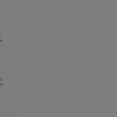
er
nd
ach