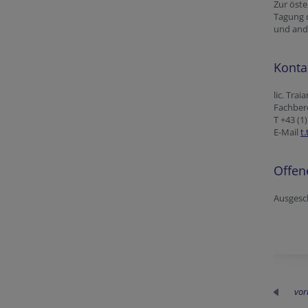
Zur öste
Tagung 
und and
Konta
lic. Tra
Fachbere
T +43 (1
E-Mail
t
Offen
Ausgesch
vor