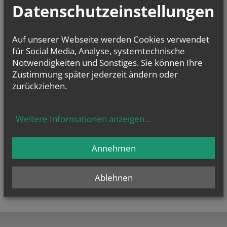
Datenschutzeinstellungen
Geben Sie bitte Ihre E-Mail Adresse ein
Auf unserer Webseite werden Cookies verwendet
Ich stimme der
Datenverarbeitung
zu.
*
für Social Media, Analyse, systemtechnische
Notwendigkeiten und Sonstiges. Sie können Ihre
Ich habe die
Informationen zum Datenschutz
gelesen.
*
Zustimmung später jederzeit ändern oder
zurückziehen.
Tracking ID
Verification code
Tracking ID
Verification code
Weitere Informationen anzeigen
...
Annehmen
Ablehnen
teilen
tweet
pin it