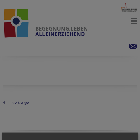
BEGEGNUNG.LEBEN
ALLEINERZIEHEND
vorherige
NEWSLETTER
Homepage
Verification code
Reference
Reference
Website
Company website