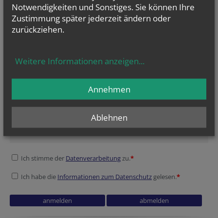
Notwendigkeiten und Sonstiges. Sie können Ihre
Zustimmung später jederzeit ändern oder
zurückziehen.
Weitere Informationen anzeigen
...
Annehmen
NEWSLETTER
Reference
Session ID
Website
Security token
Security token
Verification code
Verification code
Ablehnen
Geben Sie bitte Ihre E-Mail Adresse ein
Ich stimme der
Datenverarbeitung
zu.
*
Ich habe die
Informationen zum Datenschutz
gelesen.
*
Homepage
Homepage
Company website
Session ID