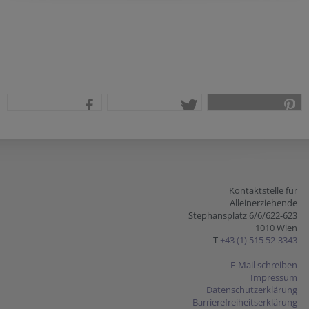
teilen
tweet
pin it
Kontaktstelle für
Alleinerziehende
Stephansplatz 6/6/622-623
1010 Wien
T
+43 (1) 515 52-3343
E-Mail schreiben
Impressum
Datenschutzerklärung
Barrierefreiheitserklärung