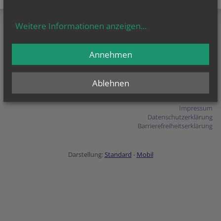
Weitere Informationen anzeigen
...
Kleine Schwestern vom Lamm
Annehmen
O.P.
Dammstraße 20
1200 Wien
T
+43 (1) 218 30 33
Ablehnen
E-Mail schreiben
Impressum
Datenschutzerklärung
Barrierefreiheitserklärung
Darstellung:
Standard
-
Mobil