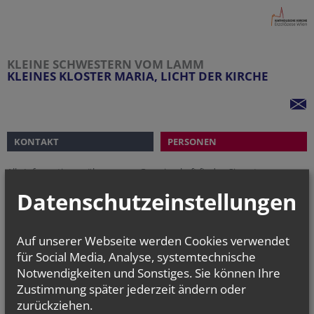
KLEINE SCHWESTERN VOM LAMM
KLEINES KLOSTER MARIA, LICHT DER KIRCHE
KONTAKT
PERSONEN
Alle Informationen über unsere Gemeinschaft finden Sie unter:
http://www.communautedelagneau.org/de/la-communaute-de-
Datenschutzeinstellungen
l-agneau/
Für die Gottesdienstzeiten:
http://www.communautedelagneau.org/de/kleines-kloster-
Auf unserer Webseite werden Cookies verwendet
maria-licht-der-kirche/
für Social Media, Analyse, systemtechnische
Notwendigkeiten und Sonstiges. Sie können Ihre
Sie dürfen sich auch gerne telefonisch bei uns melden:
01 218 30 33.
Zustimmung später jederzeit ändern oder
zurückziehen.