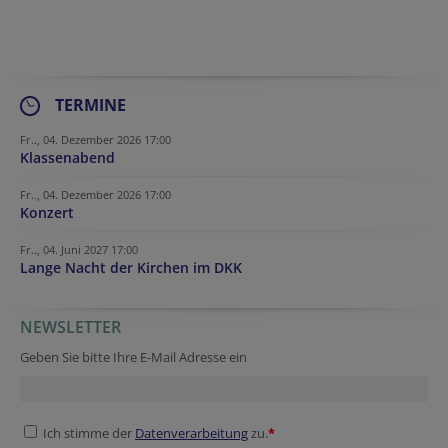
TERMINE
Fr.., 04. Dezember 2026 17:00
Klassenabend
Fr.., 04. Dezember 2026 17:00
Konzert
Fr.., 04. Juni 2027 17:00
Lange Nacht der Kirchen im DKK
NEWSLETTER
Session ID
Reference
Session ID
URL
Reference
Session ID
Fax
Geben Sie bitte Ihre E-Mail Adresse ein
Ich stimme der
Datenverarbeitung
zu.
*