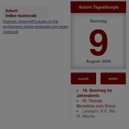
Schott Tagesliturgie
9
Sonntag
Psalmen: Noten+MP3-Audio im frei
verfügbaren Online-Kantorale zum neuen
Gotteslob
August 2026
zurück
weiter
19. Sonntag im
Jahreskreis
Hl. Teresia
Benedicta vom Kreuz
Lesejahr: A II, Stb:
III. Woche