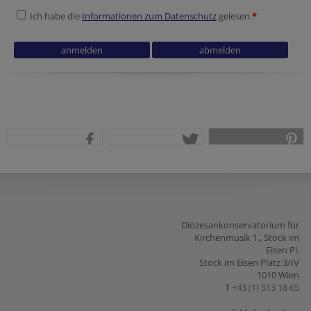
Ich habe die
Informationen zum Datenschutz
gelesen.
*
Secondary phone
Secondary phone
Secondary phone
Verification code
Reference
Verification code
Secondary phone
teilen
tweet
pin it
Diözesankonservatorium für
Kirchenmusik 1., Stock im
Eisen Pl.
Stock im Eisen Platz 3/IV
1010 Wien
T
+43 (1) 513 18 65