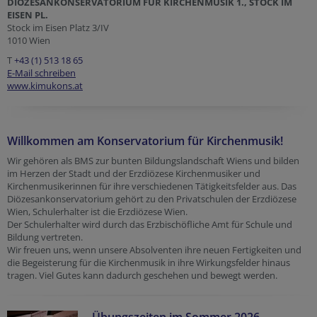
DIÖZESANKONSERVATORIUM FÜR KIRCHENMUSIK 1., STOCK IM
EISEN PL.
Stock im Eisen Platz 3/IV
1010 Wien
T
+43 (1) 513 18 65
E-Mail schreiben
www.kimukons.at
Willkommen am Konservatorium für Kirchenmusik!
Wir gehören als BMS zur bunten Bildungslandschaft Wiens und bilden
im Herzen der Stadt und der Erzdiözese Kirchenmusiker und
Kirchenmusikerinnen für ihre verschiedenen Tätigkeitsfelder aus. Das
Diözesankonservatorium gehört zu den Privatschulen der Erzdiözese
Wien, Schulerhalter ist die Erzdiözese Wien.
Der Schulerhalter wird durch das Erzbischöfliche Amt für Schule und
Bildung vertreten.
Wir freuen uns, wenn unsere Absolventen ihre neuen Fertigkeiten und
die Begeisterung für die Kirchenmusik in ihre Wirkungsfelder hinaus
tragen. Viel Gutes kann dadurch geschehen und bewegt werden.