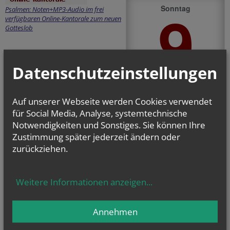
9
Sonntag
Psalmen: Noten+MP3-Audio im frei
verfügbaren Online-Kantorale zum neuen
Gotteslob
Datenschutzeinstellungen
August 2026
Auf unserer Webseite werden Cookies verwendet
zurück
weiter
für Social Media, Analyse, systemtechnische
Notwendigkeiten und Sonstiges. Sie können Ihre
19. Sonntag im
Zustimmung später jederzeit ändern oder
Jahreskreis
zurückziehen.
Hl. Teresia
Benedicta vom Kreuz
Lesejahr: A II, Stb:
III. Woche
Weitere Informationen anzeigen
...
Annehmen