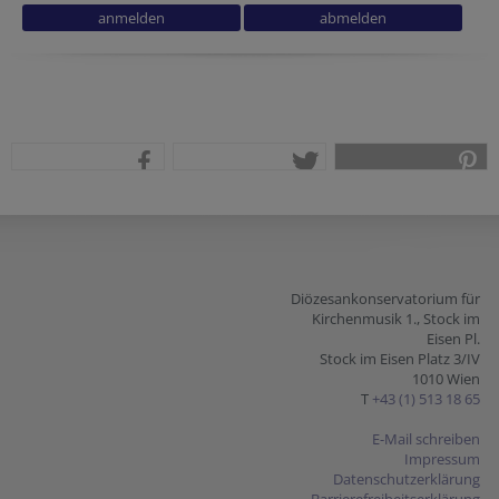
teilen
tweet
pin it
Diözesankonservatorium für
Kirchenmusik 1., Stock im
Eisen Pl.
Stock im Eisen Platz 3/IV
1010 Wien
T
+43 (1) 513 18 65
E-Mail schreiben
Impressum
Datenschutzerklärung
Barrierefreiheitserklärung