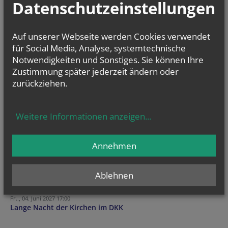
Datenschutzeinstellungen
Auf unserer Webseite werden Cookies verwendet
für Social Media, Analyse, systemtechnische
Psalmen: Noten+MP3-Audio im frei verfügbaren Online-Kantorale zum neuen
Notwendigkeiten und Sonstiges. Sie können Ihre
Gotteslob
Zustimmung später jederzeit ändern oder
zurückziehen.
Weitere Informationen anzeigen
...
TERMINE
Fr.., 04. Dezember 2026 17:00
Annehmen
Klassenabend
Fr.., 04. Dezember 2026 17:00
Ablehnen
Konzert
Fr.., 04. Juni 2027 17:00
Lange Nacht der Kirchen im DKK