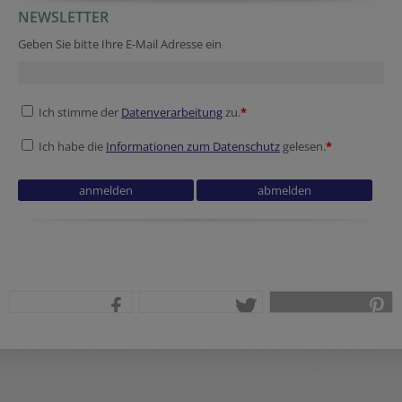
NEWSLETTER
Verification code
Verification code
Homepage
Website
Tracking ID
Session ID
Session ID
Geben Sie bitte Ihre E-Mail Adresse ein
Ich stimme der
Datenverarbeitung
zu.
*
Ich habe die
Informationen zum Datenschutz
gelesen.
*
Verification code
Secondary phone
Security token
Fax
Security token
teilen
tweet
pin it