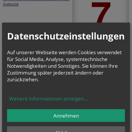
7
Gotteslob
Datenschutzeinstellungen
August 2026
Auf unserer Webseite werden Cookies verwendet
zurück
weiter
für Social Media, Analyse, systemtechnische
Freitag der 18.
Notwendigkeiten und Sonstiges. Sie können Ihre
Woche im Jahreskreis
Zustimmung später jederzeit ändern oder
Hl. Kajetan
,
Hl.
zurückziehen.
Xystus II.
Lesejahr: A II, Stb:
II. Woche
Weitere Informationen anzeigen
...
Annehmen