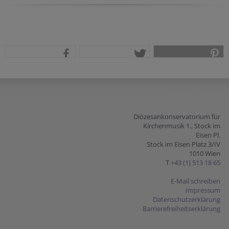
teilen
tweet
pin it
Diözesankonservatorium für
Kirchenmusik 1., Stock im
Eisen Pl.
Stock im Eisen Platz 3/IV
1010 Wien
T
+43 (1) 513 18 65
E-Mail schreiben
Impressum
Datenschutzerklärung
Barrierefreiheitserklärung