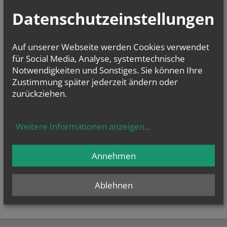
E-Mail:
wirtrauenuns@edw.or.at
Datenschutzeinstellungen
Offenlegung zur grundlegenden Richtung:
Diese Seite ist der Webauftritt von Bildung in Beziehungen, Ehen und
Familien (leben.GESTALTEN) im Rahmen des Webportals der Erzdiözese
Auf unserer Webseite werden Cookies verwendet
Wien.
für Social Media, Analyse, systemtechnische
Notwendigkeiten und Sonstiges. Sie können Ihre
Datenschutzerklärung
Barrierefreiheitserklärung
Zustimmung später jederzeit ändern oder
zurückziehen.
Weitere Informationen anzeigen
...
Annehmen
Ablehnen
teilen
tweet
pin it