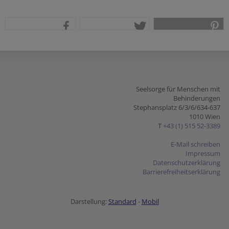
teilen
tweet
pin it
Seelsorge für Menschen mit
Behinderungen
Stephansplatz 6/3/6/634-637
1010 Wien
T
+43 (1) 515 52-3389
E-Mail schreiben
Impressum
Datenschutzerklärung
Barrierefreiheitserklärung
Darstellung:
Standard
-
Mobil