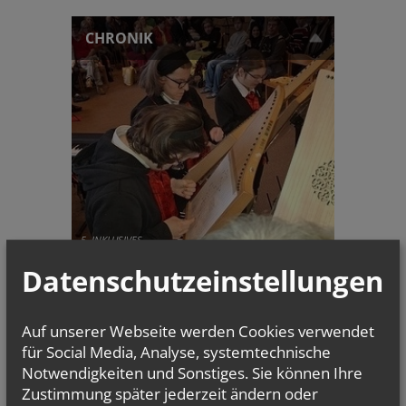
CHRONIK
5. INKLUSIVES
SOUNDFESTIVAL
Datenschutzeinstellungen
Auf unserer Webseite werden Cookies verwendet
für Social Media, Analyse, systemtechnische
TERMINE
Notwendigkeiten und Sonstiges. Sie können Ihre
Sa.., 03. Oktober 2026 15:00
Zustimmung später jederzeit ändern oder
Ökumenischer Gottesdienst für Menschen mit und...