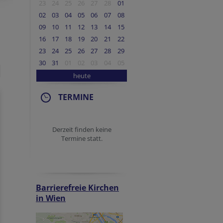
23
24
25
26
27
28
01
02
03
04
05
06
07
08
09
10
11
12
13
14
15
16
17
18
19
20
21
22
23
24
25
26
27
28
29
30
31
01
02
03
04
05
heute
TERMINE
Derzeit finden keine
Termine statt.
Barrierefreie Kirchen
in Wien