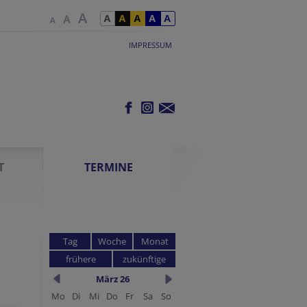
IMPRESSUM
T
TERMINE
Tag
Woche
Monat
frühere
zukünftige
März 26
Mo
Di
Mi
Do
Fr
Sa
So