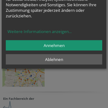
Notwendigkeiten und Sonstiges. Sie können Ihre
Zustimmung später jederzeit ändern oder
TERMINE
zurückziehen.
Sa.., 03. Oktober 2026 15:00
Ökumenischer Gottesdienst für Menschen mit und...
Weitere Informationen anzeigen
...
Barrierefreie Kirchen in Wien
Annehmen
Ablehnen
Ein Fachbereich der