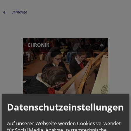
vorherige
CHRONIK
Datenschutzeinstellungen
5. INKLUSIVES
SOUNDFESTIVAL
Auf unserer Webseite werden Cookies verwendet
für Social Media, Analyse, systemtechnische